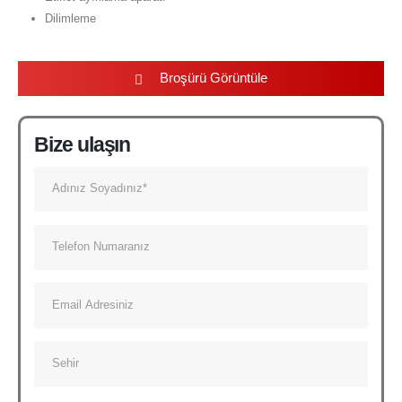
Dilimleme
Broşürü Görüntüle
Bize ulaşın