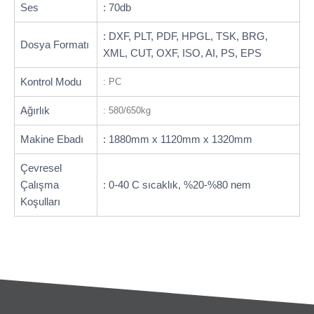
Ses
: 70db
: DXF, PLT, PDF, HPGL, TSK, BRG,
Dosya Formatı
XML, CUT, OXF, ISO, AI, PS, EPS
Kontrol Modu
: PC
Ağırlık
: 580/650kg
Makine Ebadı
: 1880mm x 1120mm x 1320mm
Çevresel
Çalışma
: 0-40 C sıcaklık, %20-%80 nem
Koşulları