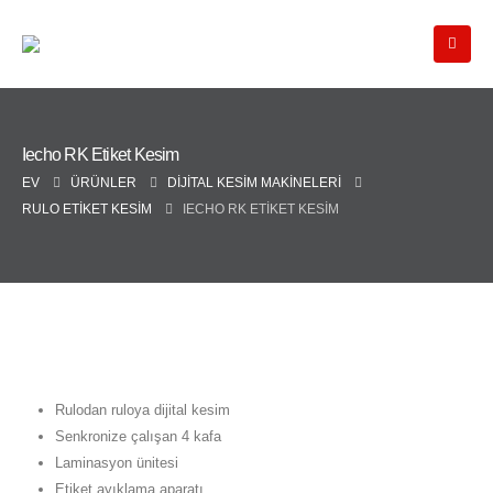
Iecho RK Etiket Kesim
EV
ÜRÜNLER
DIJITAL KESIM MAKINELERI
RULO ETIKET KESIM
IECHO RK ETIKET KESIM
Rulodan ruloya dijital kesim
Senkronize çalışan 4 kafa
Laminasyon ünitesi
Etiket ayıklama aparatı